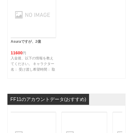
Asuraですが、2億
11600
円
入金後、以下の情報を教え
てください。 キャラクター
名： 受け渡し希望時間： 取
引場所:バストゥーク商業区
E-8
FF11のアカウントデータ(おすすめ)