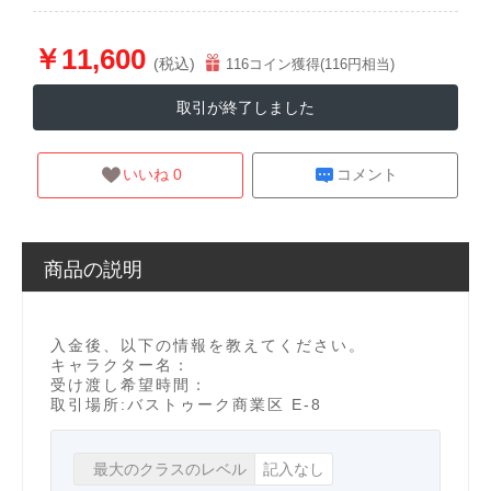
￥11,600
(税込)
116コイン獲得(116円相当)
取引が終了しました
いいね 0
コメント
商品の説明
入金後、以下の情報を教えてください。

キャラクター名：

受け渡し希望時間：

取引場所:バストゥーク商業区 E-8 				
最大のクラスのレベル
記入なし