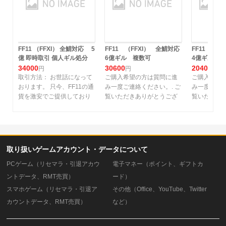
FF11 （FFXI） 全鯖対応 5
FF11 （FFXI） 全鯖対応
FF11 （F
億 即時取引 個人ギル処分
6億ギル 複数可
4億ギル 
34000
30600
20400
円
円
円
取引方法： お世話になって
ご購入希望の方は質問に進
ご購入希望
おります。 只今、FF11の通
み一度ご連絡ください。. ご
み一度ご連絡
貨を激安でご提供しており
覧いただきありがとうござ
覧いただき
ます。. 取引場所:バストゥ
います 取引方法： 直接トレ
います 取引
ーク商業区 E-8. キ
ード. 取引場所: バストゥー
ード. 取引場
取り扱いゲームアカウント・データについて
PCゲーム（リセマラ・引退アカウ
電子マネー（ポイント、ギフトカ
ントデータ、RMT売買）
ード）
スマホゲーム（リセマラ・引退ア
その他（Office、YouTube、Twitter
カウントデータ、RMT売買）
など）