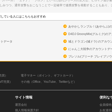
「ラハール」「エトナ」「フロン」といった歴代シリーズの主人公、ヒロイン達が
しみつつ、通常攻撃をおこなうことで一定確率で連携攻撃を発動することもあり、
探している人にはこちらもおすすめ
あやかしランブル！(あやらぶ)
タ
D4DJ GroovyMix(グルミク
ントデータ
城とドラゴン(城ドラ) のアカウ
にゃんこ大戦争のアカウントデ
ブレソル(ブリーチ ブレイブソ
売買）
電子マネー（ポイント、ギフトカード）
MT売買）
その他（Office、YouTube、Twitterなど）
サイト情報
便利な
運営会社
会員様特
個人情報保護方針
お友達招