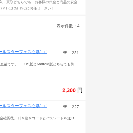
・購入・買取どちらでも！お客様の代金と商品の安全
MT)はRMTINCにお任せ下さい！
表示件数：4
周年オールスターフェス召喚1＋プリニー30
231
魔界戦記ディスガイアRPG 初期アカウント. チュートリアル直後です。 . IOS版とAndroid版どちらでも御利用いただけます。 ご入金確認後にアカウントとパスワードを発送致します。 ご利用、心よりお待しております。 .
2,300
円
周年オールスターフェス召喚1＋プリニー30
227
IOS/Android対応です。初期垢です。日本人の店です。 ご入金確認後、引き継ぎコードとパスワードを送り致します。.