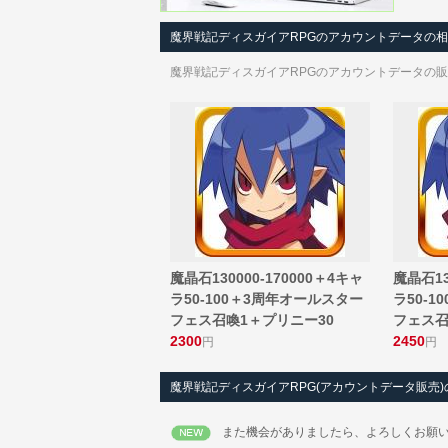
魔界戦記ディスガイアRPGのアカウントデータの
魔界戦記ディスガイアRPGのアカウントデータの販
魔晶石130000-170000＋4キャ
魔晶石13
ラ50-100＋3周年オールスター
ラ50-
フェス召喚1＋プリニー30
フェス召
2300
2450
円
円
魔界戦記ディスガイアRPG(アカウントデータ販売
また機会がありましたら、よろしくお願