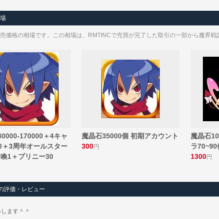
相場
売価格の相場です。この相場は、RMTINCで売買が完了した取引の一部から魔界戦
0000-170000＋4キャ
魔晶石35000個 初期アカウント
魔晶石100
100＋3周年オールスター
300
ラ70~9
円
喚1＋プリニー30
1300
円
)の評価・レビュー
いします＾＾