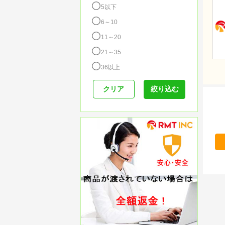
5以下
6～10
11～20
21～35
36以上
絞り込む