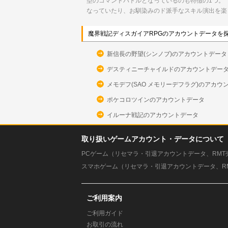
型のコマンドバトルとなっているのも特徴の1つ。
なっていたり、お馴染みのド派手なスキル演出を楽
魔界戦記ディスガイアRPGのアカウントデータを
新信長の野望(シンノブ)のアカウントデータ
デスティニーチャイルドのアカウントデー
メモデフ(SAO メモリーデフラグ)のアカウ
ポケコロツインのアカウントデータ
イルーナ戦記のアカウントデータ
取り扱いゲームアカウント・データについて
PCゲーム（リセマラ・引退アカウントデータ、RMT
スマホゲーム（リセマラ・引退アカウントデータ、R
ご利用案内
ご利用ガイド
お取引の流れ