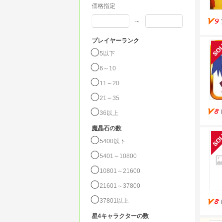
価格指定
~
プレイヤーランク
5以下
6～10
11～20
21～35
36以上
魔晶石の数
5400以下
5401～10800
10801～21600
21601～37800
37801以上
星4キャラクターの数