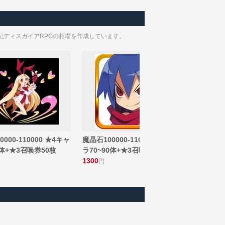
記ディスガイアRPGの相場を作成しています。
000-110000 ★4キャ
魔晶石100000-110000 ★4キャ
0体+★3召唤券50枚
ラ70~90体+★3召唤券50枚
1300
円