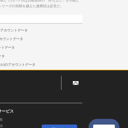
集結してのバトルはお馴染みの「持ち上げ」も可能と
シリーズの垣根を越えた連携技は必見だ。
のアカウントデータ
)のアカウントデータ
ントデータ
ータ
ウル)のアカウントデータ
サービス
典
待