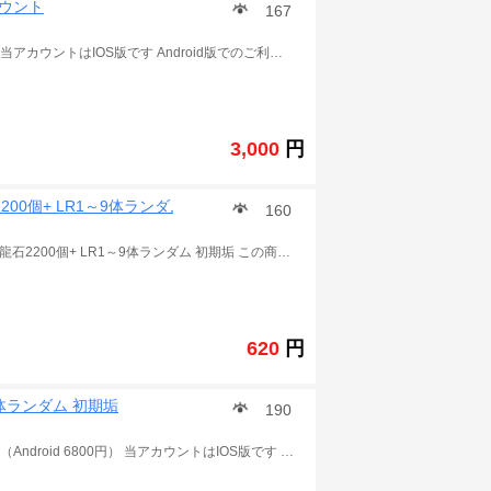
カウント
167
この商品は ドラゴンボールZ ドッカンバトル の アカウント 当アカウントはIOS版です Android版でのご利用の場合、石が引き継ぎ時に消滅します。 覚醒素材、アイテム多数。 冒険はすべてクリアです。 ランク200以上 発送詳細 ご入金確認後に、引き継ぎコードとパスワードを発送致します~.
3,000
円
200個+ LR1～9体ランダム ランク1
160
Android限定 8周年Zコンビ>コンビ共存+オレンジピッコロ+龍石2200個+ LR1～9体ランダム 初期垢 この商品は ドラゴンボールZ ドッカンバトル の アカウント 当アカウントはAndroid版です IOS版でのご利用の場合、石が引き継ぎ時に消滅します。 ランク1 LR状態がSSR 発送詳細 後に、引き継ぎコードとパスワードを発送致します よろしくお願いします。 .
620
円
20体ランダム 初期垢
190
この商品は ドラゴンボールZ ドッカンバトル の アカウント （Android 6800円） 当アカウントはIOS版です Android版でのご利用の場合、石が引き継ぎ時に消滅します。 LR状態がSSR ご入金確認後に、ユーザーIDと機種変更コードを発送致します 多少誤差がありますので予めご了承のほどよろしくお願いいたします。.