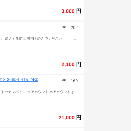
3,000
円
202
詐欺はやめてください、出荷前に各アカウントを検証します。 購入する前に 説明を読んでください IOS版、Android版 引き继き方法選択:機種変更コ-ドで引き继き ご注意：購入する前に まずはアプリをダンロードしてみてください 自分の携帯はデータをダンロードをできるかどうかを確認してください 一部の携帯はゲームに入れません 確認せずに購入して問題が出た場合はこちらは責任を取りません 取引の流れ： ご入金確認後に、引き継ぎコードとパスワードを発送致します .
2,100
円
8-30体+LR15-24体
169
9周年 ゴジータ、ブロリー所持 この商品は ドラゴンボールZ ドッカンバトル の アカウント 当アカウントはAndroid版です iOS版でのご利用の場合、石が引き継ぎ時に消滅します。 覚醒素材、アイテム多数。 冒険はすべてクリアです。 ランク500前後 LR状態がSSR 発送詳細 ご入金確認後に、引き継ぎコードとパスワードを発送致します~ アカウント情報少し誤差と在庫なくなり場合が存在ございます。 ご了承ほど宜しくお願いします。.
21,000
円