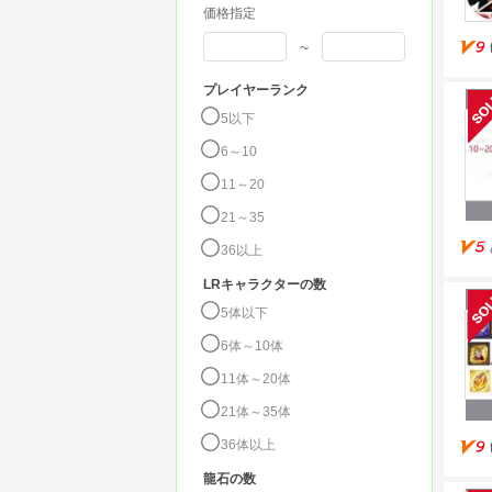
価格指定
~
プレイヤーランク
5以下
6～10
11～20
21～35
36以上
LRキャラクターの数
5体以下
6体～10体
11体～20体
21体～35体
36体以上
龍石の数