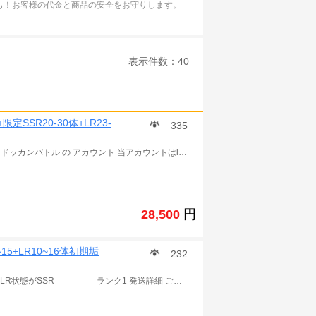
も！お客様の代金と商品の安全をお守りします。
表示件数：40
定SSR20-30体+LR23-30体
335
9周年ゴジータ、ブロリー所持 この商品は ドラゴンボールZ ドッカンバトル の アカウント 当アカウントはiOS版です Android版でのご利用の場合、石が引き継ぎ時に消滅します。 覚醒素材、アイテム多数。 冒険はすべてクリアです。 ランク500前後 LR状態がSSR 発送詳細 ご入金確認後に、引き継ぎコードとパスワードを発送致します~ アカウント情報少し誤差と在庫なくなり場合が存在ございます。 ご了承ほど宜しくお願いします。.
28,500
円
5~15+LR10~16体初期垢
232
この商品は ドラゴンボールZ ドッカンバトル の アカウント LR状態がSSR ランク1 発送詳細 ご入金確認後に、iOS/Androidを教えください。ユーザーIDと機種変更コードを発送致します 多少誤差がありますので予めご了承のほどよろしくお願いいたします。 よろしくお願いします。 ご注意：購入する前に まずはアプリをダンロードしてみてください 自分の携帯はデータをダンロードをできるかどうかを確認してください 一部の携帯はゲームに入れません 確認せずに購入して問題が出た場合はこちらは責任を取りません！ .