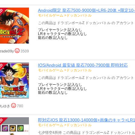
Android限定 龍石7500-9000個+LR6-20体 +限定
モバイルゲーム
>
ドッカンバトル
LRキャラクターの数:記入なし
龍石の数:記入なし
trade09y
3509
IOS/Android 最安値 龍石7000-7900個 即時対応
モバイルゲーム
>
ドッカンバトル
LRキャラクターの数:記入なし
龍石の数:記入なし
ちゆき
780
即対応IOS 龍石13000-14000個+画像のキャラ+LR1
モバイルゲーム
>
ドッカンバトル