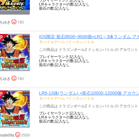
LRキャラクターの数:記入なし
龍石の数:記入なし
ちゆき
780
IOS限定 龍石8500~9500個+LR1～3体ランダム 
モバイルゲーム
>
ドッカンバトル
LRキャラクターの数:記入なし
龍石の数:記入なし
ちゆき
780
LR9-13体(ランダム) +龍石10500-12000個 アカウン
モバイルゲーム
>
ドッカンバトル
LRキャラクターの数:記入なし
龍石の数:記入なし
trade09y
3509