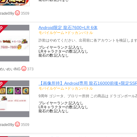
trade09y
3509
Android限定 龍石7600+LR 6体
モバイルゲーム
>
ドッカンバトル
プレイヤーランク:記入なし
LRキャラクターの数:記入なし
龍石の数:記入なし
めいめいING
373
【画像所持】Android専用 龍石16000前後+限定SSR1
モバイルゲーム
>
ドッカンバトル
プレイヤーランク:記入なし
LRキャラクターの数:記入なし
龍石の数:記入なし
trade09y
3509