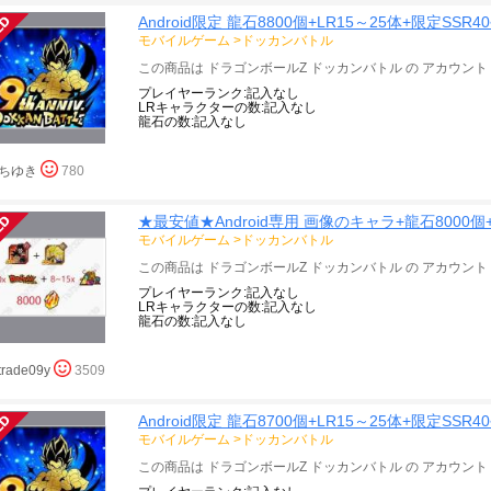
Android限定 龍石8800個+LR15～25体+限定SSR
モバイルゲーム
>
ドッカンバトル
LRキャラクターの数:記入なし
龍石の数:記入なし
ちゆき
780
★最安値★Android専用 画像のキャラ+龍石8000個+L
モバイルゲーム
>
ドッカンバトル
プレイヤーランク:記入なし
LRキャラクターの数:記入なし
龍石の数:記入なし
trade09y
3509
Android限定 龍石8700個+LR15～25体+限定SSR
モバイルゲーム
>
ドッカンバトル