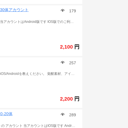
10-30体アカウント
179
この商品は ドラゴンボールZ ドッカンバトル の アカウント 当アカウントはAndroid版です IOS版でのご利用の場合、石が引き継ぎ時に消滅します。 覚醒素材、アイテム多数。 冒険はすべてクリアです。 ランク200以上 発送詳細 ご入金確認後に、引き継ぎコードとパスワードを発送致します .
2,100
円
257
この商品は ドラゴンボールZ ドッカンバトル の アカウント iOS/Androidを教えください。 覚醒素材、アイテム多数。 冒険はすべてクリアです。 ランク200以上 発送詳細 ご入金確認後、Googleアカウントとパスワードを送信致します。 ※ 購入する前に、新規アカウントを作成してゲームに入り、アップデートデータをダウンロードしてください。 「ユーザー認証に失敗しました」などの意味がされたは、アップデートデータをダウンロードできません これは、お使いのデバイスでゲームをプレイできないことを意味します.買わないで .
2,200
円
0-20体
289
七夕悟空4所持 この商品は ドラゴンボールZ ドッカンバトル の アカウント 当アカウントはIOS版です Android版でのご利用の場合、石が引き継ぎ時に消滅します 。 （Android 20250円） 覚醒素材、アイテム多数 冒険はすべてクリアです ランク200以上 LR状態がSSR 発送詳細 ご入金確認後に、引き継ぎコードとパスワードを発送致します! ご注意：購入する前に まずはアプリをダンロードしてみてください 自分の携帯はデータをダンロードをできるかどうかを確認してください 一部の携帯はゲームに入れません 確認せずに購入して問題が出た場合はこちらは責任を取りません.