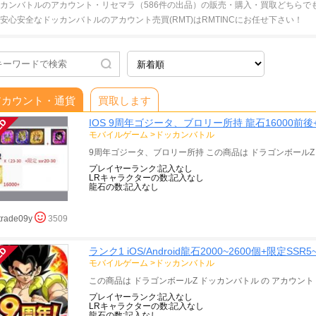
カンバトルのアカウント・リセマラ（586件の出品）の販売・購入・買取どちらで
安心安全なドッカンバトルのアカウント売買(RMT)はRMTINCにお任せ下さい！
アカウント・通貨
買取します
IOS 9周年ゴジータ、ブロリー所持 龍石16000前後+限
モバイルゲーム
>
ドッカンバトル
プレイヤーランク:記入なし
LRキャラクターの数:記入なし
龍石の数:記入なし
trade09y
3509
ランク1 iOS/Android龍石2000~2600個+限定SSR
モバイルゲーム
>
ドッカンバトル
プレイヤーランク:記入なし
LRキャラクターの数:記入なし
龍石の数:記入なし