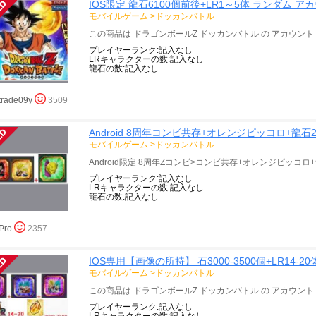
IOS限定 龍石6100個前後+LR1～5体 ランダム ア
モバイルゲーム
>
ドッカンバトル
プレイヤーランク:記入なし
LRキャラクターの数:記入なし
龍石の数:記入なし
trade09y
3509
Android 8周年コンビ共存+オレンジピッコロ+龍石2
モバイルゲーム
>
ドッカンバトル
LRキャラクターの数:記入なし
龍石の数:記入なし
Pro
2357
IOS専用【画像の所持】 石3000-3500個+LR14-
モバイルゲーム
>
ドッカンバトル
プレイヤーランク:記入なし