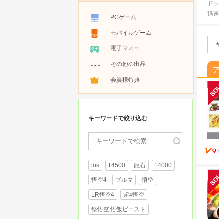
ドッ
迅速
PCゲーム
モバイルゲーム
電子マネー
その他の出品
会員様特典
キーワードで絞り込む
ios
14500
龍石
14000
悟空4
ブルマ
悟空
LR悟空4
超4悟空
祭悟空 悟飯ビースト