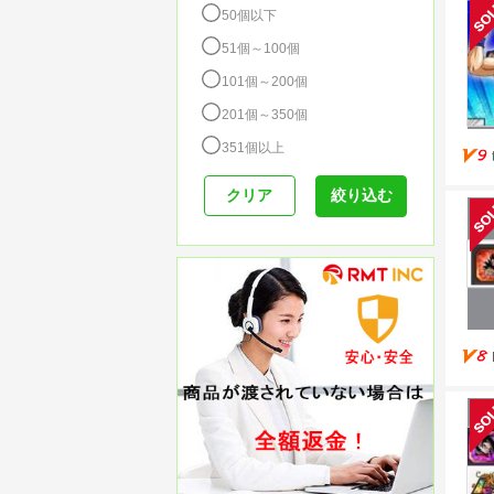
50個以下
51個～100個
101個～200個
201個～350個
351個以上
絞り込む