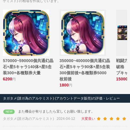
ケミスト) の相場を作成しています。
570000~590000個共通幻晶
350000~400000個共通幻晶
戦闘力
石+星5キャラ140体+星5念
石+星5キャラ90体+星5念装
破格 
装300+各種類券大量
300個前後+各種類券5000
プキャ
6200
枚前後
15000
円
1800
円
タガタメ(誰ガ為のアルケミスト) (アカウントデータ販売)の評価・レビュー
また機会が有りましたら宜しくお願い致します。
タガタメ(誰ガ為のアルケミスト)
2024-04-12
大変良い