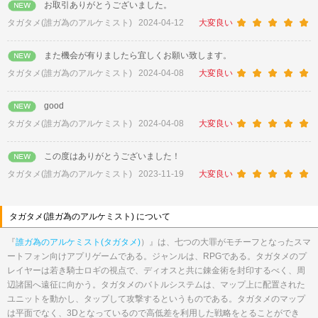
お取引ありがとうございました。
タガタメ(誰ガ為のアルケミスト)
2024-04-12
大変良い
また機会が有りましたら宜しくお願い致します。
タガタメ(誰ガ為のアルケミスト)
2024-04-08
大変良い
good
タガタメ(誰ガ為のアルケミスト)
2024-04-08
大変良い
この度はありがとうございました！
タガタメ(誰ガ為のアルケミスト)
2023-11-19
大変良い
タガタメ(誰ガ為のアルケミスト) について
『
誰ガ為のアルケミスト(タガタメ)
）』は、七つの大罪がモチーフとなったスマ
ートフォン向けアプリゲームである。ジャンルは、RPGである。タガタメのプ
レイヤーは若き騎士ロギの視点で、ディオスと共に錬金術を封印するべく、周
辺諸国へ遠征に向かう。タガタメのバトルシステムは、マップ上に配置された
ユニットを動かし、タップして攻撃するというものである。タガタメのマップ
は平面でなく、3Dとなっているので高低差を利用した戦略をとることができ