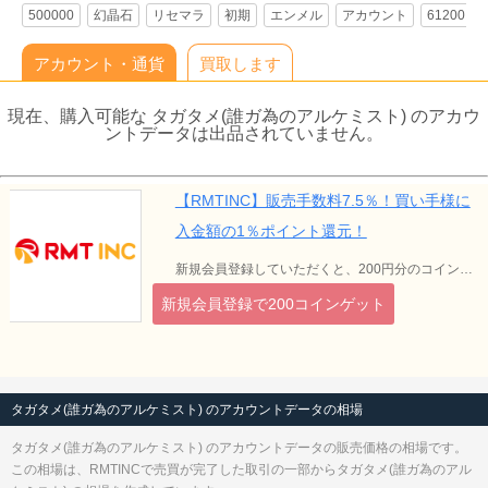
500000
幻晶石
リセマラ
初期
エンメル
アカウント
61200
アカウント・通貨
買取します
現在、購入可能な タガタメ(誰ガ為のアルケミスト) のアカウ
ントデータは出品されていません。
【RMTINC】販売手数料7.5％！買い手様に
入金額の1％ポイント還元！
新規会員登録していただくと、200円分のコインをプレゼント中です！出金は10000円以上無料！
新規会員登録で200コインゲット
タガタメ(誰ガ為のアルケミスト) のアカウントデータの相場
タガタメ(誰ガ為のアルケミスト) のアカウントデータの販売価格の相場です。
この相場は、RMTINCで売買が完了した取引の一部からタガタメ(誰ガ為のアル