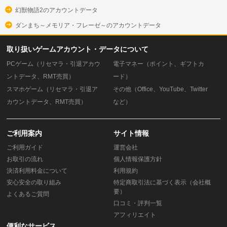
幻獣物語2のアカウントデータ
ダンまち～メモリア・フレーゼ～のアカウントデータ
取り扱いゲームアカウント・データについて
PCゲーム（リセマラ・引退アカウ
電子マネー（ポイント、ギフトカ
ントデータ、RMT売買）
ード）
スマホゲーム（リセマラ・引退ア
その他（Office、YouTube、Twitter
カウントデータ、RMT売買）
など）
ご利用案内
サイト情報
ご利用ガイド
運営会社
お取引の流れ
個人情報保護方針
決済利用料金について
利用規約
安心安全の取り組み
特定商取引法に基づく表示（会社概
要）
よくあるご質問
口コミ・評判一覧
アフィリエイト
便利なサービス