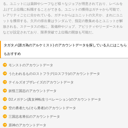
る。ユニットには薬師やシーフなど様々なジョブが用意されており、レベルを
上げて上位職に転職することができる。ユニットの獲得はガチャから可能で、
レアリティごとに分かれている。ガチャからはユニットの欠片か、まれにユニ
ットを獲得する。欠片の排出量はランダムで、指定の数集めるとユニットが解
放される。ステータスの他に、装備枠やジョブ、アビリティやリーダースキル
などが設定されており、限界突破で上位職の開放も可能だ。
タガタメ(誰ガ為のアルケミスト) のアカウントデータを探している人にはこちら
もおすすめ
モンストのアカウントデータ
うたわれるものロストフラグ(ロスフラ)のアカウントデータ
テイルズオブザレイズのアカウントデータ
妖怪三国志のアカウントデータ
D2メガテン(真女神転生リベレーション)のアカウントデータ
空の勇者たち(そら勇者)のアカウントデータ
三国志名将伝のアカウントデータ
原神のアカウントデータ