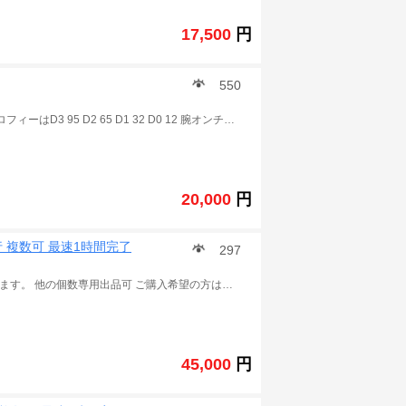
17,500
円
550
所持キャラ103体卵30個以上あり 初期からやってました トロフィーはD3 95 D2 65 D1 32 D0 12 腕オンチケットも有り余っております。 調子アイテムは各300個以上あり 値下げ交渉もします.
20,000
円
行 複数可 最速1時間完了
297
※この商品は 城とドラゴン の課金チャージ代行 販売となります。 他の個数専用出品可 ご購入希望の方は質問に進み一度ご連絡ください。 ※この商品は 城とドラゴン の課金チャージ代行 販売となります。 他の個数専用出品可 ご購入希望の方は質問に進み一度ご連絡ください。 ※ご入金後、以下の情報をご連絡ください。 引継コード： パスワード： ユーザ名： レベル： ID： 手持ちのルビー 数： 通常は24～72 時間以内作業完了できます。 作業の状況によって、少し遅延可能性もあります。予めご了承ください。 ★こちらは仲介業者で、チャージのソースは確定できませんため、取引後BAN、警告、回収などを受けた場合にも当方は責任を取りません。そのリスクを承知の上ご利用でお願いいたします。また、トラブル回避の為、取引完了後お早めにPASSの変更をよろしくお願いします。 ご利用をお待ちいたしております。 城とドラゴン(城ドラ) .
45,000
円