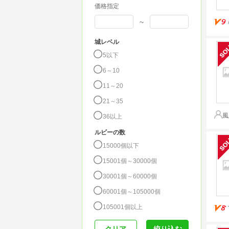
価格指定
~
城レベル
5以下
6～10
11～20
21～35
風
36以上
ルビーの数
15000個以下
15001個～30000個
30001個～60000個
60001個～105000個
105001個以上