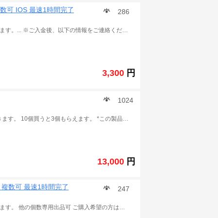
数可 IOS 最速1時間完了
286
※この商品は 城とドラゴン の課金チャージ代行 販売となります。... ※ご入金後、以下の情報をご連絡ください。 引継コード：.. パスワード： ユーザ名： レベル： ID： 手持ちのルビー 数： 通常は1時間～3時間以内作業完了できます。 作業の状況によって、少し遅延可能性もあります。予めご了承ください。 ★こちらは仲介業者で、チャージのソースは確定できませんため、取引後BAN、警告、回収などを受けた場合にも当方は責任を取りません。そのリスクを承知の上ご利用でお願いいたします。また、トラブル回避の為、取引完了後お早めにPASSの変更をよろしくお願いします。 ご利用をお待ちいたしております。 .
3,300
円
1024
一度に5ユニット購入すると、1サービスユニットを獲得できます。 10個買うと3個もらえます。 *この製品はAndroid専用であり、iOSでの購入はお勧めしません。 ご希望のユニット数をお知らせください。独占販売いたします。 入金後、以下の口座情報を教えてください。 コードの続き： パスワード： サーバー名： アカウント名： 現在所有しているジュエリー： どうもありがとうございました。 通常、1〜36時間以内に完了する予定です。 代理店によっては、少し早い場合と少し遅い場合があります。 ご了承ください。 応答時間：午前7時から午後2時。 深夜に購入すれば翌朝からご利用いただけます。.
13,000
円
行 複数可 最速1時間完了
247
※この商品は 城とドラゴン の課金チャージ代行 販売となります。 他の個数専用出品可 ご購入希望の方は質問に進み一度ご連絡ください。 ※ご入金後、以下の情報をご連絡ください。 引継コード： パスワード： ユーザ名： レベル： ID： 手持ちのルビー 数： 通常は1～3 時間以内作業完了できます。 作業の状況によって、少し遅延可能性もあります。予めご了承ください。 ★こちらは仲介業者で、チャージのソースは確定できませんため、取引後BAN、警告、回収などを受けた場合にも当方は責任を取りません。そのリスクを承知の上ご利用でお願いいたします。また、トラブル回避の為、取引完了後お早めにPASSの変更をよろしくお願いします。 ご利用をお待ちいたしております。 .