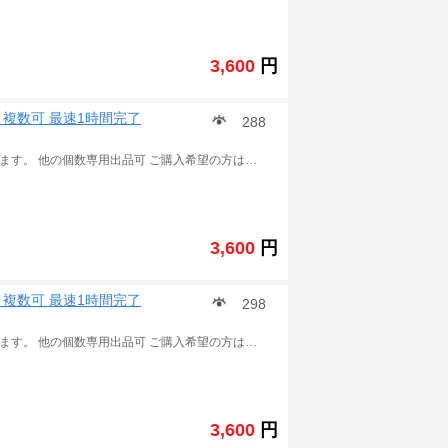
3,600
円
行 複数可 最速1時間完了
288
※この商品は 城とドラゴン の課金チャージ代行 販売となります。 他の個数専用出品可 ご購入希望の方は質問に進み一度ご連絡ください。 ※ご入金後、以下の情報をご連絡ください。 引継コード： パスワード： ユーザ名： レベル： ID： 手持ちのルビー 数： 通常は1～3 時間以内作業完了できます。 作業の状況によって、少し遅延可能性もあります。予めご了承ください。 ★こちらは仲介業者で、チャージのソースは確定できませんため、取引後BAN、警告、回収などを受けた場合にも当方は責任を取りません。そのリスクを承知の上ご利用でお願いいたします。また、トラブル回避の為、取引完了後お早めにPASSの変更をよろしくお願いします。 ご利用をお待ちいたしております。 .
3,600
円
行 複数可 最速1時間完了
298
※この商品は 城とドラゴン の課金チャージ代行 販売となります。 他の個数専用出品可 ご購入希望の方は質問に進み一度ご連絡ください。 ※ご入金後、以下の情報をご連絡ください。 引継コード： パスワード： ユーザ名： レベル： ID： 手持ちのルビー 数： 通常は1～3 時間以内作業完了できます。 作業の状況によって、少し遅延可能性もあります。予めご了承ください。 ★こちらは仲介業者で、チャージのソースは確定できませんため、取引後BAN、警告、回収などを受けた場合にも当方は責任を取りません。そのリスクを承知の上ご利用でお願いいたします。また、トラブル回避の為、取引完了後お早めにPASSの変更をよろしくお願いします。 ご利用をお待ちいたしております。 .
3,600
円