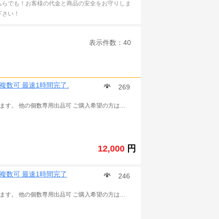
どちらでも！お客様の代金と商品の安全をお守りしま
下さい！
表示件数：40
 複数可 最速1時間完了.
269
※この商品は 城とドラゴン の課金チャージ代行 販売となります。 他の個数専用出品可 ご購入希望の方は質問に進み一度ご連絡ください。 ※ご入金後、以下の情報をご連絡ください。 引継コード： パスワード： ユーザ名： レベル： ID： 手持ちのルビー 数： 通常は1～3 時間以内作業完了できます。 作業の状況によって、少し遅延可能性もあります。予めご了承ください。 ★こちらは仲介業者で、チャージのソースは確定できませんため、取引後BAN、警告、回収などを受けた場合にも当方は責任を取りません。そのリスクを承知の上ご利用でお願いいたします。また、トラブル回避の為、取引完了後お早めにPASSの変更をよろしくお願いします。 ご利用をお待ちいたしております。 .
12,000
円
 複数可 最速1時間完了
246
※この商品は 城とドラゴン の課金チャージ代行 販売となります。 他の個数専用出品可 ご購入希望の方は質問に進み一度ご連絡ください。 ※ご入金後、以下の情報をご連絡ください。 引継コード： パスワード： ユーザ名： レベル： ID： 手持ちのルビー 数： 通常は1～3 時間以内作業完了できます。 作業の状況によって、少し遅延可能性もあります。予めご了承ください。 ★こちらは仲介業者で、チャージのソースは確定できませんため、取引後BAN、警告、回収などを受けた場合にも当方は責任を取りません。そのリスクを承知の上ご利用でお願いいたします。また、トラブル回避の為、取引完了後お早めにPASSの変更をよろしくお願いします。 ご利用をお待ちいたしております。 .