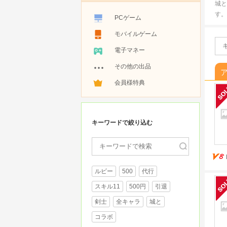
城と
す。
PCゲーム
モバイルゲーム
電子マネー
その他の出品
会員様特典
キーワードで絞り込む
ルビー
500
代行
スキル11
500円
引退
剣士
全キャラ
城と
コラボ