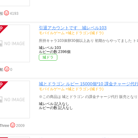
桜
4193
引退アカウントです 城レベル103
モバイルゲーム
>
城とドラゴン(城ドラ)
城レベル:103
ルビーの数:2396個
城ドラ
船
0
城とドラゴン ルビー 15000個*10 課金チャージ代
モバイルゲーム
>
城とドラゴン(城ドラ)
城レベル:記入なし
ルビーの数:記入なし
Three
2009